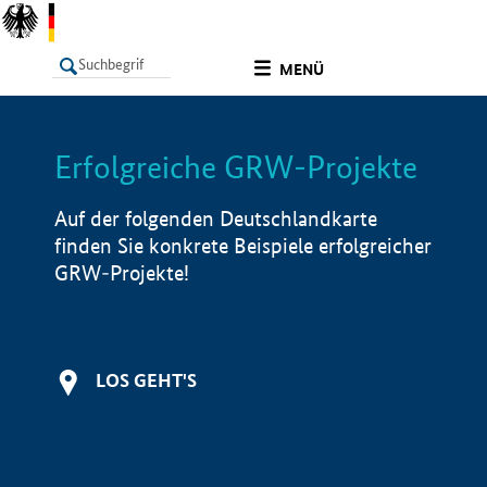
undefined
MENÜ
Erfolgreiche GRW-Projekte
LISTE
Filter
Info
Auf der folgenden Deutschlandkarte
finden Sie konkrete Beispiele erfolgreicher
GRW-Projekte!
LOS GEHT'S