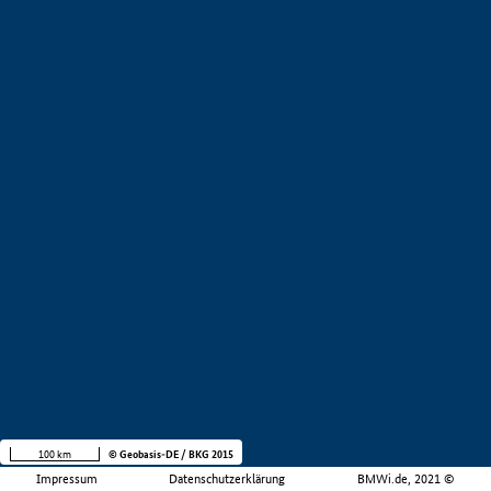
100 km
© Geobasis-DE / BKG 2015
Impressum
Datenschutzerklärung
BMWi.de, 2021 ©