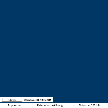
100 km
© Geobasis-DE / BKG 2015
Impressum
Datenschutzerklärung
BMWi.de, 2021 ©