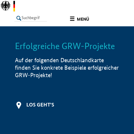
undefined
MENÜ
Erfolgreiche GRW-Projekte
LISTE
Filter
Info
Auf der folgenden Deutschlandkarte
finden Sie konkrete Beispiele erfolgreicher
GRW-Projekte!
LOS GEHT'S