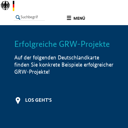
undefined
MENÜ
Erfolgreiche GRW-Projekte
LISTE
Filter
Info
Auf der folgenden Deutschlandkarte
finden Sie konkrete Beispiele erfolgreicher
GRW-Projekte!
LOS GEHT'S