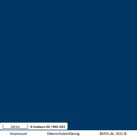
100 km
© Geobasis-DE / BKG 2015
Impressum
Datenschutzerklärung
BMWi.de, 2021 ©