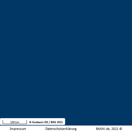
100 km
© Geobasis-DE / BKG 2015
Impressum
Datenschutzerklärung
BMWi.de, 2021 ©