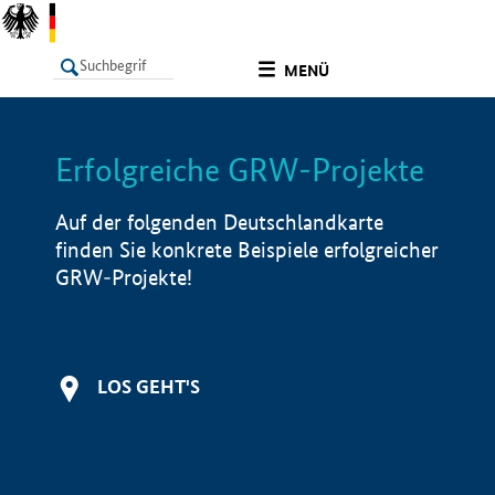
undefined
MENÜ
Erfolgreiche GRW-Projekte
LISTE
Filter
Info
Auf der folgenden Deutschlandkarte
finden Sie konkrete Beispiele erfolgreicher
GRW-Projekte!
LOS GEHT'S