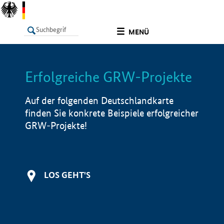
undefined
MENÜ
Erfolgreiche GRW-Projekte
LISTE
Filter
Info
Auf der folgenden Deutschlandkarte
finden Sie konkrete Beispiele erfolgreicher
GRW-Projekte!
LOS GEHT'S