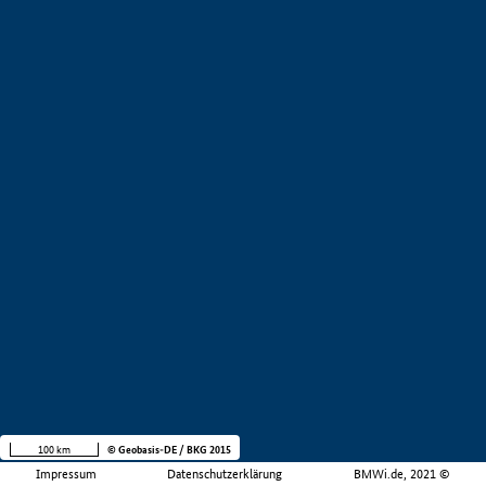
100 km
© Geobasis-DE / BKG 2015
Impressum
Datenschutzerklärung
BMWi.de, 2021 ©