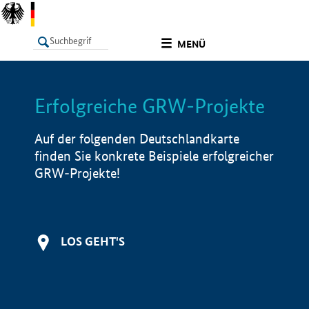
undefined
MENÜ
Erfolgreiche GRW-Projekte
LISTE
Filter
Info
Auf der folgenden Deutschlandkarte
finden Sie konkrete Beispiele erfolgreicher
GRW-Projekte!
LOS GEHT'S