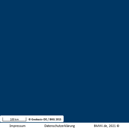
100 km
© Geobasis-DE / BKG 2015
Impressum
Datenschutzerklärung
BMWi.de, 2021 ©