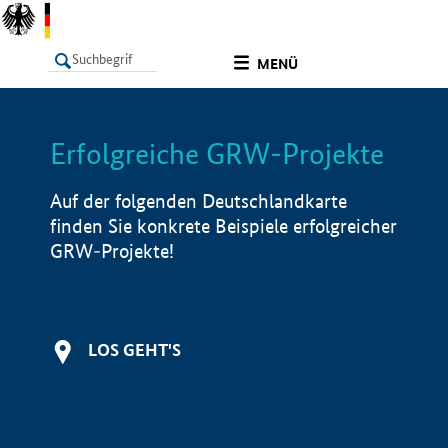
undefined
MENÜ
Erfolgreiche GRW-Projekte
LISTE
Filter
Info
Auf der folgenden Deutschlandkarte
finden Sie konkrete Beispiele erfolgreicher
GRW-Projekte!
LOS GEHT'S