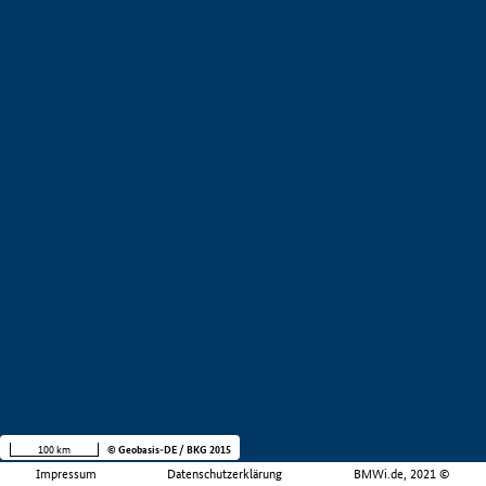
100 km
© Geobasis-DE / BKG 2015
Impressum
Datenschutzerklärung
BMWi.de, 2021 ©