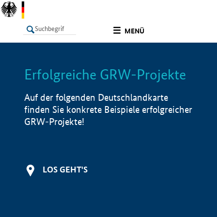
undefined
MENÜ
Erfolgreiche GRW-Projekte
LISTE
Filter
Info
Auf der folgenden Deutschlandkarte
finden Sie konkrete Beispiele erfolgreicher
GRW-Projekte!
LOS GEHT'S