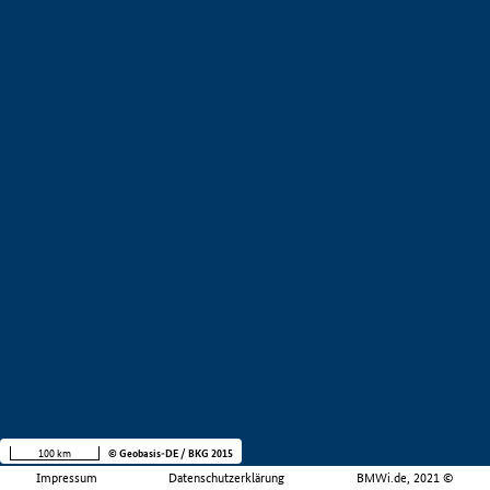
100 km
© Geobasis-DE / BKG 2015
Impressum
Datenschutzerklärung
BMWi.de, 2021 ©