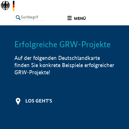
undefined
MENÜ
Erfolgreiche GRW-Projekte
LISTE
Filter
Info
Auf der folgenden Deutschlandkarte
finden Sie konkrete Beispiele erfolgreicher
GRW-Projekte!
LOS GEHT'S