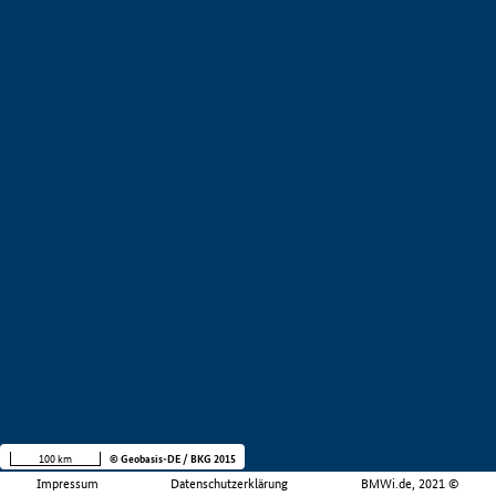
100 km
© Geobasis-DE / BKG 2015
Impressum
Datenschutzerklärung
BMWi.de, 2021 ©