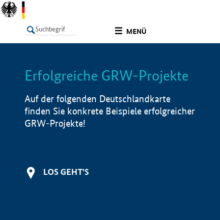
undefined
MENÜ
Erfolgreiche GRW-Projekte
LISTE
Filter
Info
Auf der folgenden Deutschlandkarte
finden Sie konkrete Beispiele erfolgreicher
GRW-Projekte!
LOS GEHT'S