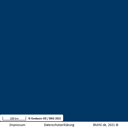
100 km
© Geobasis-DE / BKG 2015
Impressum
Datenschutzerklärung
BMWi.de, 2021 ©