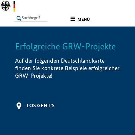
undefined
MENÜ
Erfolgreiche GRW-Projekte
LISTE
Filter
Info
Auf der folgenden Deutschlandkarte
finden Sie konkrete Beispiele erfolgreicher
GRW-Projekte!
LOS GEHT'S