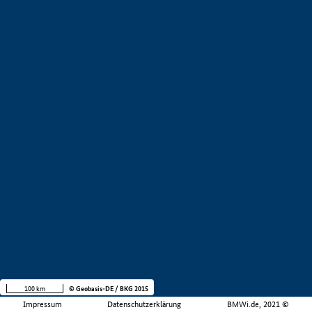
100 km
© Geobasis-DE / BKG 2015
Impressum
Datenschutzerklärung
BMWi.de, 2021 ©