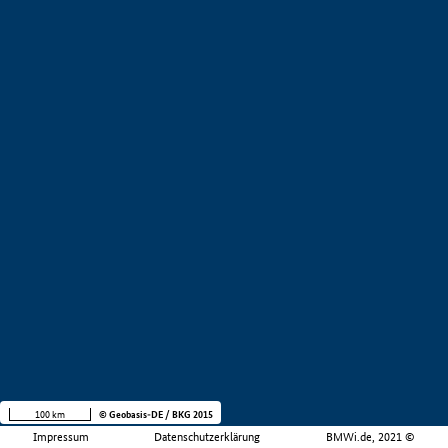
100 km
© Geobasis-DE / BKG 2015
Impressum
Datenschutzerklärung
BMWi.de, 2021 ©