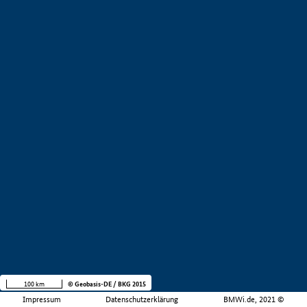
100 km
© Geobasis-DE / BKG 2015
Impressum
Datenschutzerklärung
BMWi.de, 2021 ©