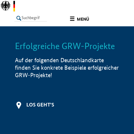
undefined
MENÜ
Erfolgreiche GRW-Projekte
LISTE
Filter
Info
Auf der folgenden Deutschlandkarte
finden Sie konkrete Beispiele erfolgreicher
GRW-Projekte!
LOS GEHT'S