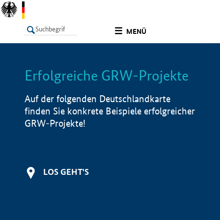
undefined
MENÜ
Erfolgreiche GRW-Projekte
LISTE
Filter
Info
Auf der folgenden Deutschlandkarte
finden Sie konkrete Beispiele erfolgreicher
GRW-Projekte!
LOS GEHT'S