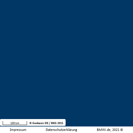
100 km
© Geobasis-DE / BKG 2015
Impressum
Datenschutzerklärung
BMWi.de, 2021 ©