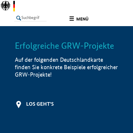
undefined
MENÜ
Erfolgreiche GRW-Projekte
LISTE
Filter
Info
Auf der folgenden Deutschlandkarte
finden Sie konkrete Beispiele erfolgreicher
GRW-Projekte!
LOS GEHT'S