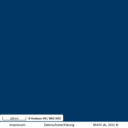
100 km
© Geobasis-DE / BKG 2015
Impressum
Datenschutzerklärung
BMWi.de, 2021 ©