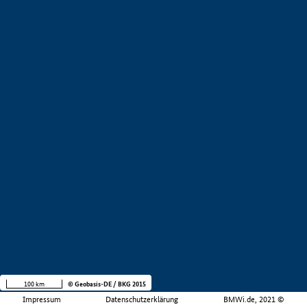
100 km
© Geobasis-DE / BKG 2015
Impressum
Datenschutzerklärung
BMWi.de, 2021 ©