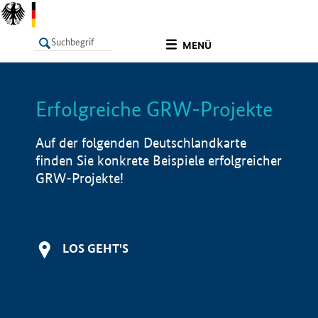
undefined
MENÜ
Erfolgreiche GRW-Projekte
LISTE
Filter
Info
Auf der folgenden Deutschlandkarte
finden Sie konkrete Beispiele erfolgreicher
GRW-Projekte!
LOS GEHT'S