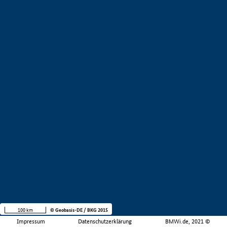
100 km
© Geobasis-DE / BKG 2015
Impressum
Datenschutzerklärung
BMWi.de, 2021 ©