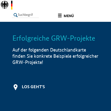
undefined
MENÜ
Erfolgreiche GRW-Projekte
LISTE
Filter
Info
Auf der folgenden Deutschlandkarte
finden Sie konkrete Beispiele erfolgreicher
GRW-Projekte!
LOS GEHT'S