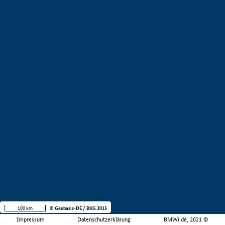
100 km
© Geobasis-DE / BKG 2015
Impressum
Datenschutzerklärung
BMWi.de, 2021 ©