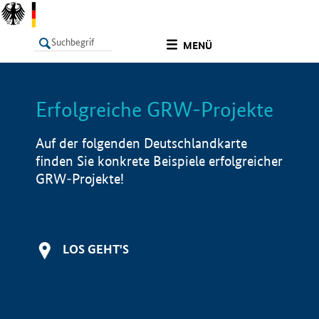
undefined
MENÜ
Erfolgreiche GRW-Projekte
LISTE
Filter
Info
Auf der folgenden Deutschlandkarte
finden Sie konkrete Beispiele erfolgreicher
GRW-Projekte!
LOS GEHT'S