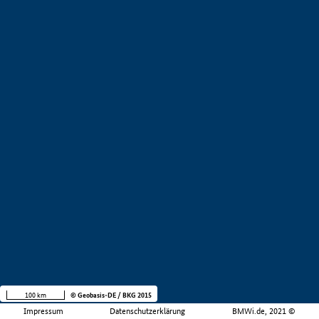
100 km
© Geobasis-DE / BKG 2015
Impressum
Datenschutzerklärung
BMWi.de, 2021 ©