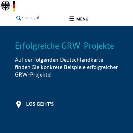
undefined
MENÜ
Erfolgreiche GRW-Projekte
LISTE
Filter
Info
Auf der folgenden Deutschlandkarte
finden Sie konkrete Beispiele erfolgreicher
GRW-Projekte!
LOS GEHT'S