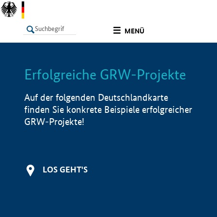
undefined
MENÜ
Erfolgreiche GRW-Projekte
LISTE
Filter
Info
Auf der folgenden Deutschlandkarte
finden Sie konkrete Beispiele erfolgreicher
GRW-Projekte!
LOS GEHT'S