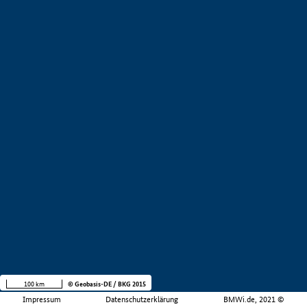
100 km
© Geobasis-DE / BKG 2015
Impressum
Datenschutzerklärung
BMWi.de, 2021 ©