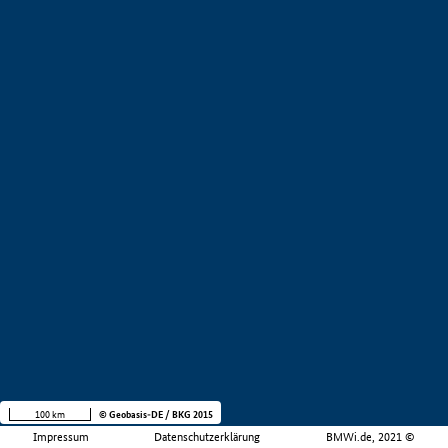
100 km
© Geobasis-DE / BKG 2015
Impressum
Datenschutzerklärung
BMWi.de, 2021 ©