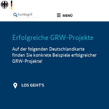
undefined
MENÜ
Erfolgreiche GRW-Projekte
LISTE
Filter
Info
Auf der folgenden Deutschlandkarte
finden Sie konkrete Beispiele erfolgreicher
GRW-Projekte!
LOS GEHT'S