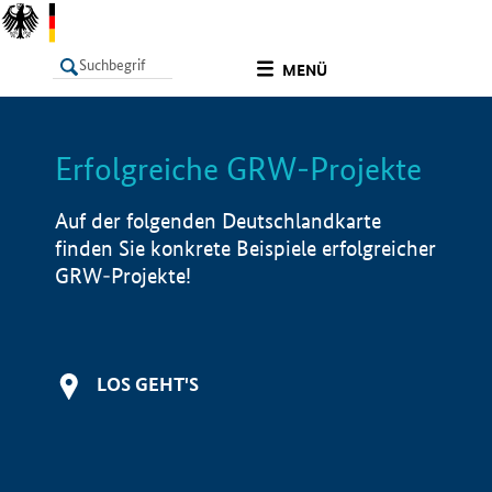
undefined
MENÜ
Erfolgreiche GRW-Projekte
LISTE
Filter
Info
Auf der folgenden Deutschlandkarte
finden Sie konkrete Beispiele erfolgreicher
GRW-Projekte!
LOS GEHT'S