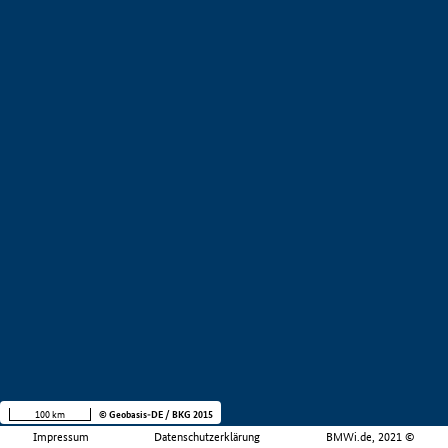
100 km
© Geobasis-DE / BKG 2015
Impressum
Datenschutzerklärung
BMWi.de, 2021 ©