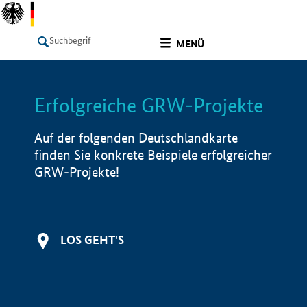
undefined
MENÜ
Erfolgreiche GRW-Projekte
LISTE
Filter
Info
Auf der folgenden Deutschlandkarte
finden Sie konkrete Beispiele erfolgreicher
GRW-Projekte!
LOS GEHT'S