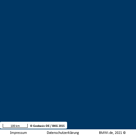
100 km
© Geobasis-DE / BKG 2015
Impressum
Datenschutzerklärung
BMWi.de, 2021 ©