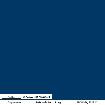
100 km
© Geobasis-DE / BKG 2015
Impressum
Datenschutzerklärung
BMWi.de, 2021 ©