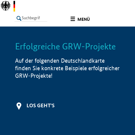
undefined
MENÜ
Erfolgreiche GRW-Projekte
LISTE
Filter
Info
Auf der folgenden Deutschlandkarte
finden Sie konkrete Beispiele erfolgreicher
GRW-Projekte!
LOS GEHT'S