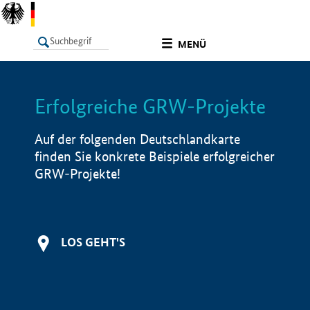
undefined
MENÜ
Erfolgreiche GRW-Projekte
LISTE
Filter
Info
Auf der folgenden Deutschlandkarte
finden Sie konkrete Beispiele erfolgreicher
GRW-Projekte!
LOS GEHT'S