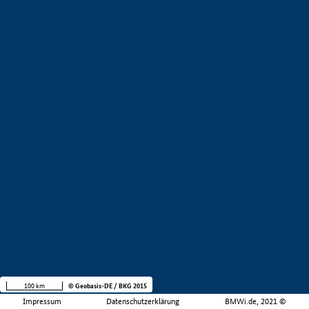
100 km
© Geobasis-DE / BKG 2015
Impressum
Datenschutzerklärung
BMWi.de, 2021 ©