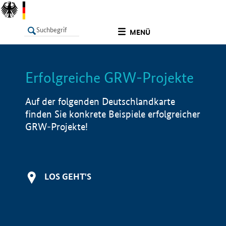
undefined
MENÜ
Erfolgreiche GRW-Projekte
LISTE
Filter
Info
Auf der folgenden Deutschlandkarte
finden Sie konkrete Beispiele erfolgreicher
GRW-Projekte!
LOS GEHT'S