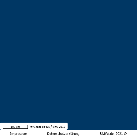
100 km
© Geobasis-DE / BKG 2015
Impressum
Datenschutzerklärung
BMWi.de, 2021 ©