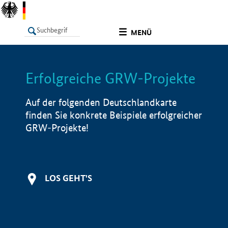
undefined
MENÜ
Erfolgreiche GRW-Projekte
LISTE
Filter
Info
Auf der folgenden Deutschlandkarte
finden Sie konkrete Beispiele erfolgreicher
GRW-Projekte!
LOS GEHT'S