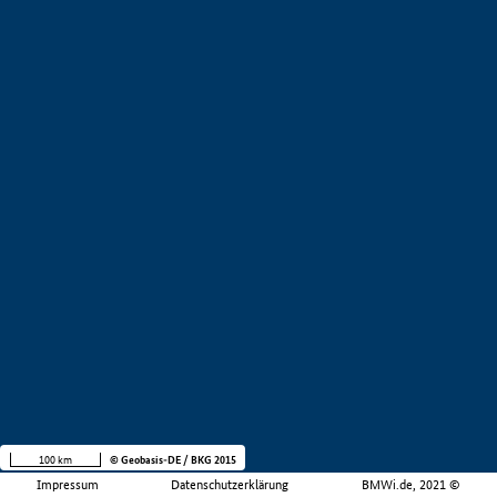
100 km
© Geobasis-DE / BKG 2015
Impressum
Datenschutzerklärung
BMWi.de, 2021 ©