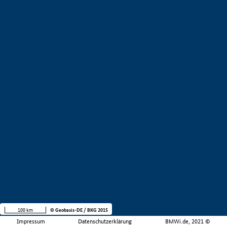
100 km
© Geobasis-DE / BKG 2015
Impressum
Datenschutzerklärung
BMWi.de, 2021 ©