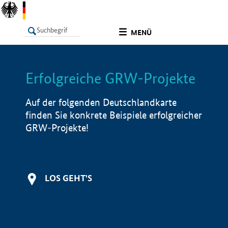
undefined
MENÜ
Erfolgreiche GRW-Projekte
LISTE
Filter
Info
Auf der folgenden Deutschlandkarte
finden Sie konkrete Beispiele erfolgreicher
GRW-Projekte!
LOS GEHT'S