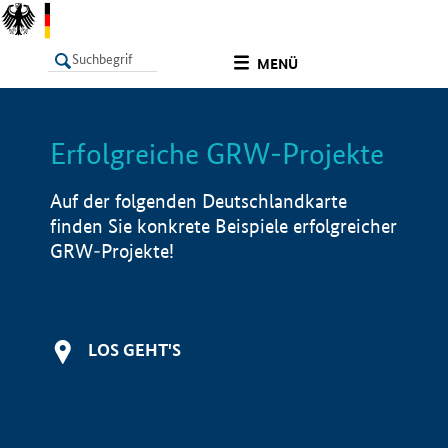
undefined
MENÜ
Erfolgreiche GRW-Projekte
LISTE
Filter
Info
Auf der folgenden Deutschlandkarte
finden Sie konkrete Beispiele erfolgreicher
GRW-Projekte!
LOS GEHT'S