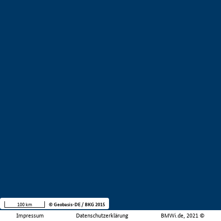
100 km
© Geobasis-DE / BKG 2015
Impressum
Datenschutzerklärung
BMWi.de, 2021 ©