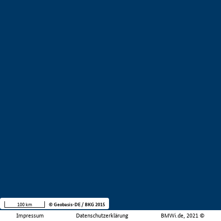
100 km
© Geobasis-DE / BKG 2015
Impressum
Datenschutzerklärung
BMWi.de, 2021 ©