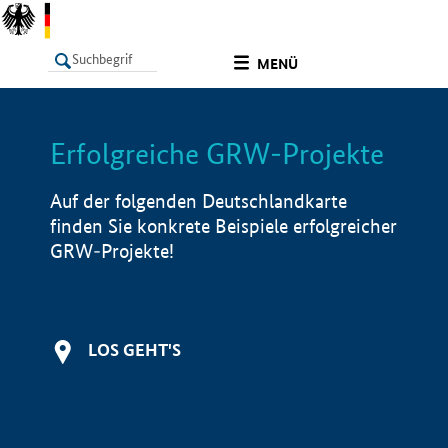
undefined
MENÜ
Erfolgreiche GRW-Projekte
LISTE
Filter
Info
Auf der folgenden Deutschlandkarte
finden Sie konkrete Beispiele erfolgreicher
GRW-Projekte!
LOS GEHT'S