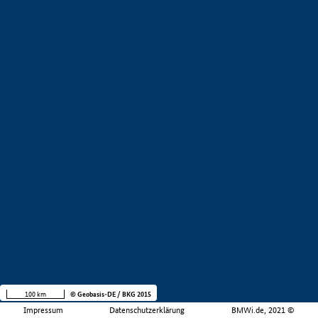
100 km
© Geobasis-DE / BKG 2015
Impressum
Datenschutzerklärung
BMWi.de, 2021 ©