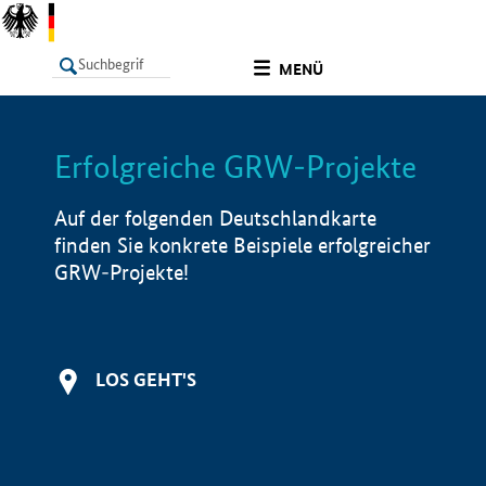
undefined
MENÜ
Erfolgreiche GRW-Projekte
LISTE
Filter
Info
Auf der folgenden Deutschlandkarte
finden Sie konkrete Beispiele erfolgreicher
GRW-Projekte!
LOS GEHT'S