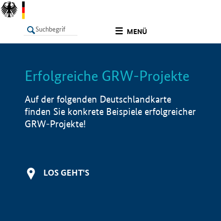
undefined
MENÜ
Erfolgreiche GRW-Projekte
LISTE
Filter
Info
Auf der folgenden Deutschlandkarte
finden Sie konkrete Beispiele erfolgreicher
GRW-Projekte!
LOS GEHT'S