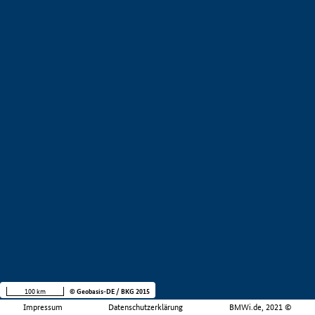
100 km
© Geobasis-DE / BKG 2015
Impressum
Datenschutzerklärung
BMWi.de, 2021 ©