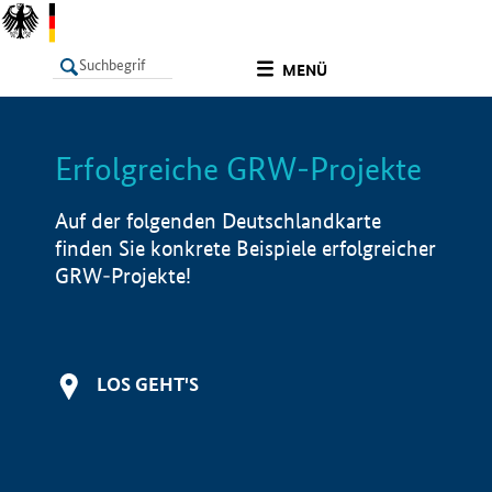
undefined
MENÜ
Erfolgreiche GRW-Projekte
LISTE
Filter
Info
Auf der folgenden Deutschlandkarte
finden Sie konkrete Beispiele erfolgreicher
GRW-Projekte!
LOS GEHT'S