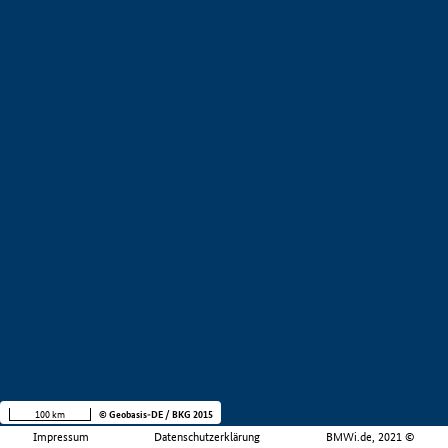
100 km
© Geobasis-DE / BKG 2015
Impressum
Datenschutzerklärung
BMWi.de, 2021 ©