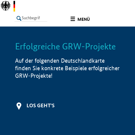
undefined
MENÜ
Erfolgreiche GRW-Projekte
LISTE
Filter
Info
Auf der folgenden Deutschlandkarte
finden Sie konkrete Beispiele erfolgreicher
GRW-Projekte!
LOS GEHT'S