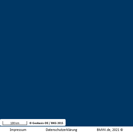
100 km
© Geobasis-DE / BKG 2015
Impressum
Datenschutzerklärung
BMWi.de, 2021 ©