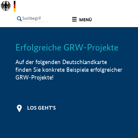
undefined
MENÜ
Erfolgreiche GRW-Projekte
LISTE
Filter
Info
Auf der folgenden Deutschlandkarte
finden Sie konkrete Beispiele erfolgreicher
GRW-Projekte!
LOS GEHT'S