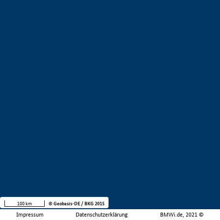
100 km
© Geobasis-DE / BKG 2015
Impressum
Datenschutzerklärung
BMWi.de, 2021 ©