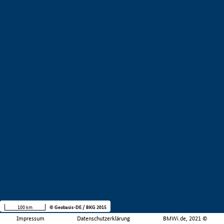
100 km
© Geobasis-DE / BKG 2015
Impressum
Datenschutzerklärung
BMWi.de, 2021 ©