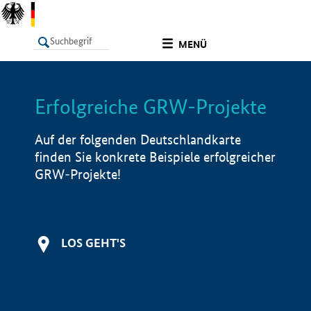
undefined
MENÜ
Erfolgreiche GRW-Projekte
LISTE
Filter
Info
Auf der folgenden Deutschlandkarte
finden Sie konkrete Beispiele erfolgreicher
GRW-Projekte!
LOS GEHT'S