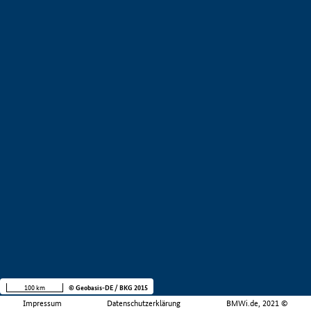
100 km
© Geobasis-DE / BKG 2015
Impressum
Datenschutzerklärung
BMWi.de, 2021 ©