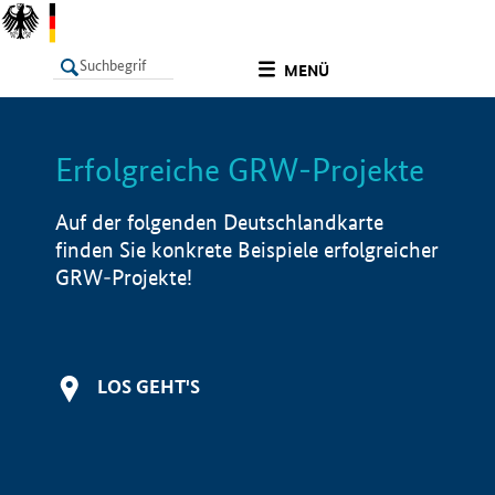
undefined
MENÜ
Erfolgreiche GRW-Projekte
LISTE
Filter
Info
Auf der folgenden Deutschlandkarte
finden Sie konkrete Beispiele erfolgreicher
GRW-Projekte!
LOS GEHT'S