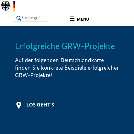
undefined
MENÜ
Erfolgreiche GRW-Projekte
LISTE
Filter
Info
Auf der folgenden Deutschlandkarte
finden Sie konkrete Beispiele erfolgreicher
GRW-Projekte!
LOS GEHT'S