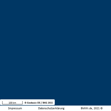
100 km
© Geobasis-DE / BKG 2015
Impressum
Datenschutzerklärung
BMWi.de, 2021 ©