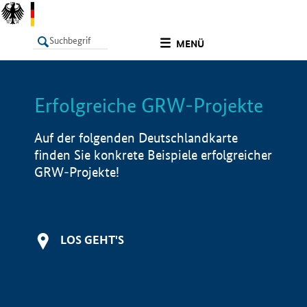
undefined
MENÜ
Erfolgreiche GRW-Projekte
LISTE
Filter
Info
Auf der folgenden Deutschlandkarte
finden Sie konkrete Beispiele erfolgreicher
GRW-Projekte!
LOS GEHT'S