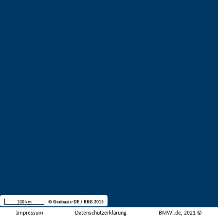
100 km
© Geobasis-DE / BKG 2015
Impressum
Datenschutzerklärung
BMWi.de, 2021 ©