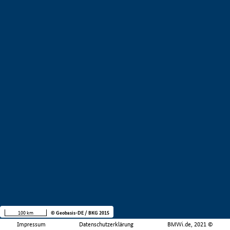
100 km
© Geobasis-DE / BKG 2015
Impressum
Datenschutzerklärung
BMWi.de, 2021 ©