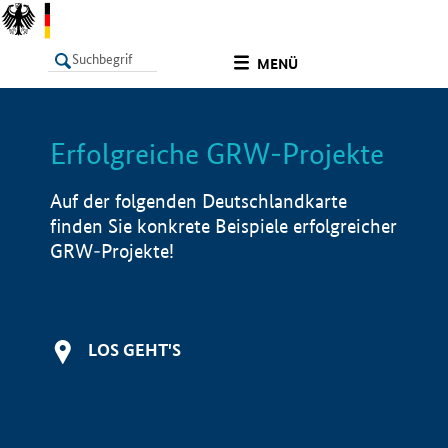
undefined
MENÜ
Erfolgreiche GRW-Projekte
LISTE
Filter
Info
Auf der folgenden Deutschlandkarte
finden Sie konkrete Beispiele erfolgreicher
GRW-Projekte!
LOS GEHT'S