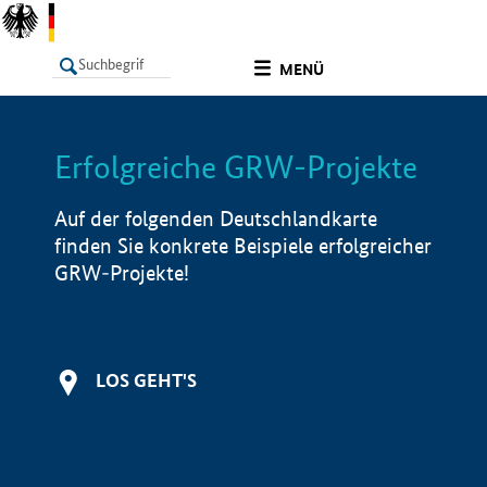
undefined
MENÜ
Erfolgreiche GRW-Projekte
LISTE
Filter
Info
Auf der folgenden Deutschlandkarte
finden Sie konkrete Beispiele erfolgreicher
GRW-Projekte!
LOS GEHT'S