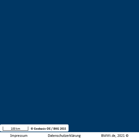
100 km
© Geobasis-DE / BKG 2015
Impressum
Datenschutzerklärung
BMWi.de, 2021 ©