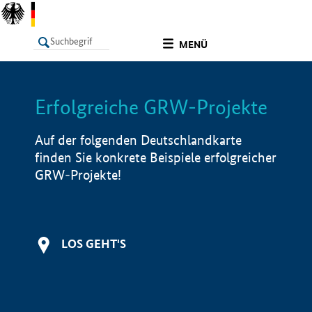
undefined
MENÜ
Erfolgreiche GRW-Projekte
LISTE
Filter
Info
Auf der folgenden Deutschlandkarte
finden Sie konkrete Beispiele erfolgreicher
GRW-Projekte!
LOS GEHT'S