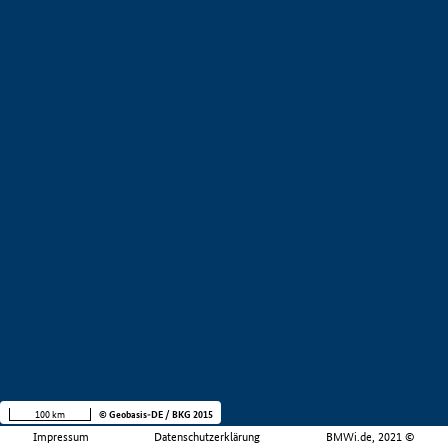
100 km
© Geobasis-DE / BKG 2015
Impressum
Datenschutzerklärung
BMWi.de, 2021 ©