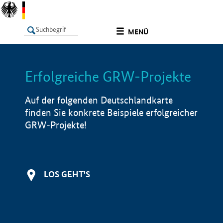
undefined
MENÜ
Erfolgreiche GRW-Projekte
LISTE
Filter
Info
Auf der folgenden Deutschlandkarte
finden Sie konkrete Beispiele erfolgreicher
GRW-Projekte!
LOS GEHT'S