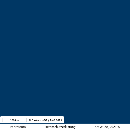
100 km
© Geobasis-DE / BKG 2015
Impressum
Datenschutzerklärung
BMWi.de, 2021 ©