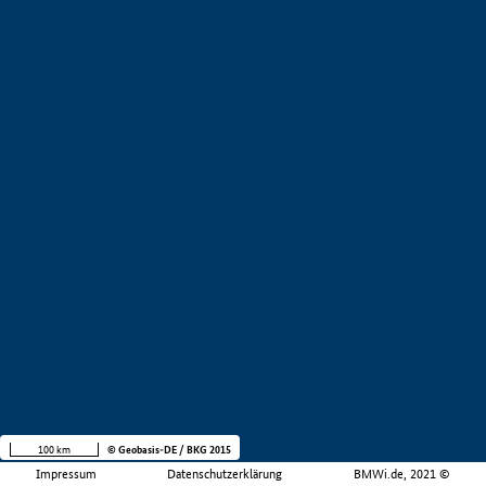
100 km
© Geobasis-DE / BKG 2015
Impressum
Datenschutzerklärung
BMWi.de, 2021 ©