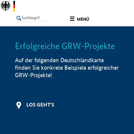
undefined
MENÜ
Erfolgreiche GRW-Projekte
LISTE
Filter
Info
Auf der folgenden Deutschlandkarte
finden Sie konkrete Beispiele erfolgreicher
GRW-Projekte!
LOS GEHT'S