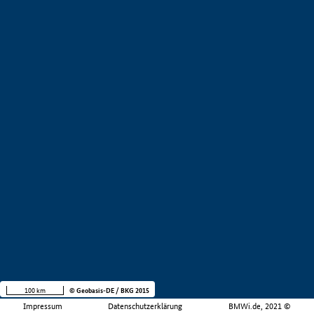
100 km
© Geobasis-DE / BKG 2015
Impressum
Datenschutzerklärung
BMWi.de, 2021 ©