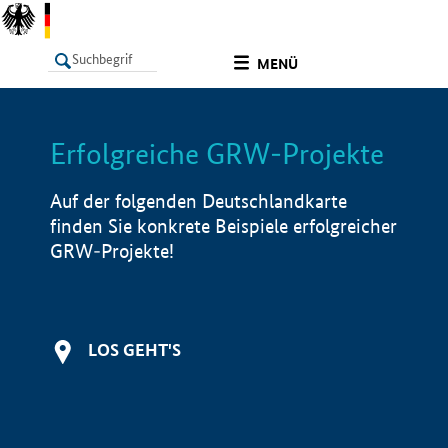
undefined
MENÜ
Erfolgreiche GRW-Projekte
LISTE
Filter
Info
Auf der folgenden Deutschlandkarte
finden Sie konkrete Beispiele erfolgreicher
GRW-Projekte!
LOS GEHT'S