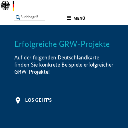
undefined
MENÜ
Erfolgreiche GRW-Projekte
LISTE
Filter
Info
Auf der folgenden Deutschlandkarte
finden Sie konkrete Beispiele erfolgreicher
GRW-Projekte!
LOS GEHT'S