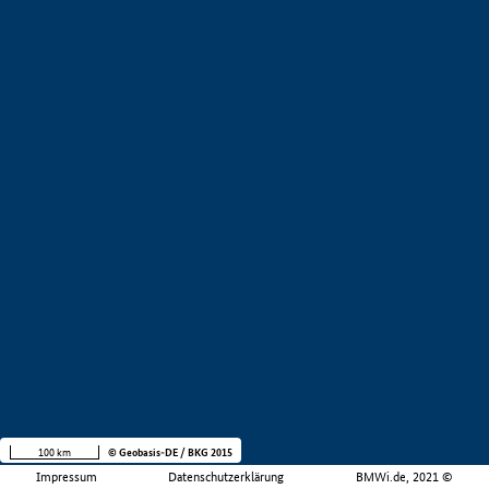
100 km
© Geobasis-DE / BKG 2015
Impressum
Datenschutzerklärung
BMWi.de, 2021 ©