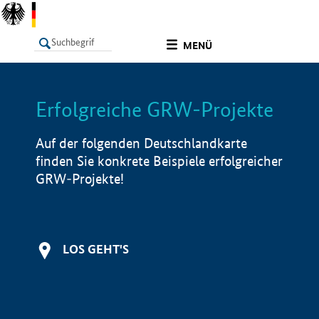
undefined
MENÜ
Erfolgreiche GRW-Projekte
LISTE
Filter
Info
Auf der folgenden Deutschlandkarte
finden Sie konkrete Beispiele erfolgreicher
GRW-Projekte!
LOS GEHT'S