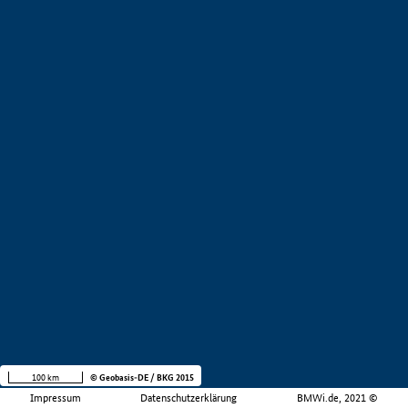
100 km
© Geobasis-DE / BKG 2015
Impressum
Datenschutzerklärung
BMWi.de, 2021 ©