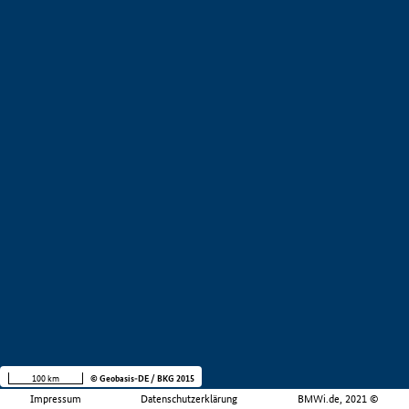
100 km
© Geobasis-DE / BKG 2015
Impressum
Datenschutzerklärung
BMWi.de, 2021 ©