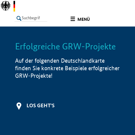
undefined
MENÜ
Erfolgreiche GRW-Projekte
LISTE
Filter
Info
Auf der folgenden Deutschlandkarte
finden Sie konkrete Beispiele erfolgreicher
GRW-Projekte!
LOS GEHT'S