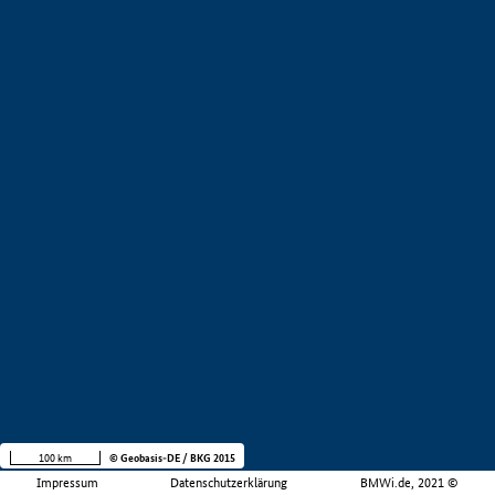
100 km
© Geobasis-DE / BKG 2015
Impressum
Datenschutzerklärung
BMWi.de, 2021 ©