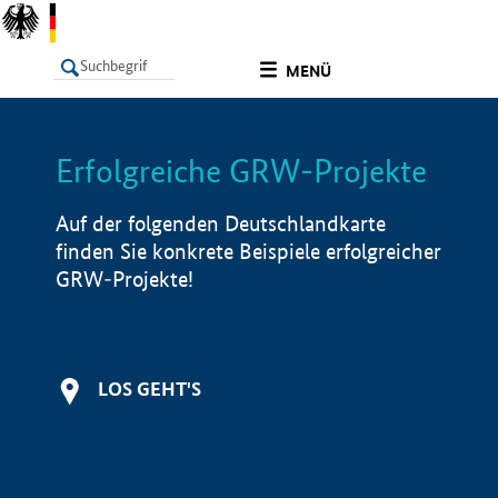
undefined
MENÜ
Erfolgreiche GRW-Projekte
LISTE
Filter
Info
Auf der folgenden Deutschlandkarte
finden Sie konkrete Beispiele erfolgreicher
GRW-Projekte!
LOS GEHT'S