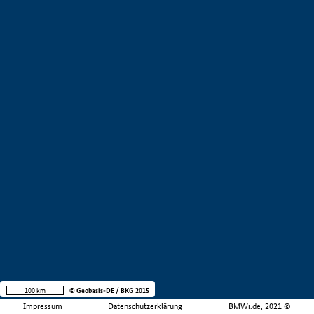
100 km
© Geobasis-DE / BKG 2015
Impressum
Datenschutzerklärung
BMWi.de, 2021 ©