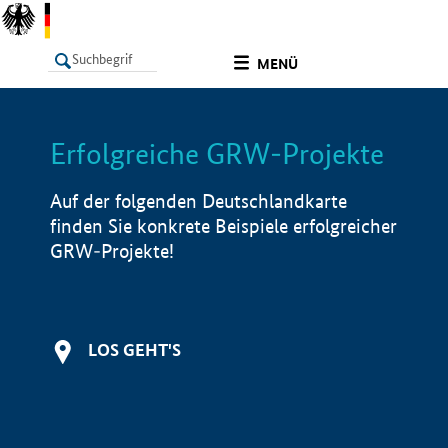
undefined
MENÜ
Erfolgreiche GRW-Projekte
LISTE
Filter
Info
Auf der folgenden Deutschlandkarte
finden Sie konkrete Beispiele erfolgreicher
GRW-Projekte!
LOS GEHT'S